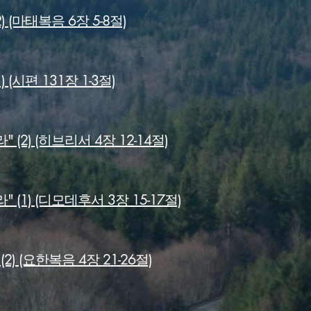
 (마태복음 6장 5-8절)
(시편 131장 1-3절)
(2) (히브리서 4장 12-14절)
(1) (디모데후서 3장 15-17절)
 (2) (요한복음 4장 21-26절)