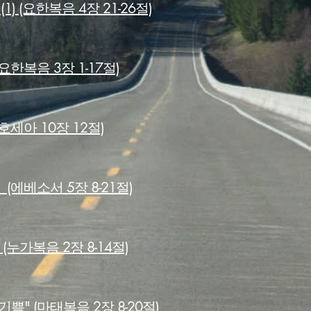
 (1) (요한복음 4장 21-26절)
한복음 3장 1-17절)
호세아 10장 12절)
(에베소서 5장 8-21절)
누가복음 2장 8-14절)
" (마태복음 2장 8-20절)