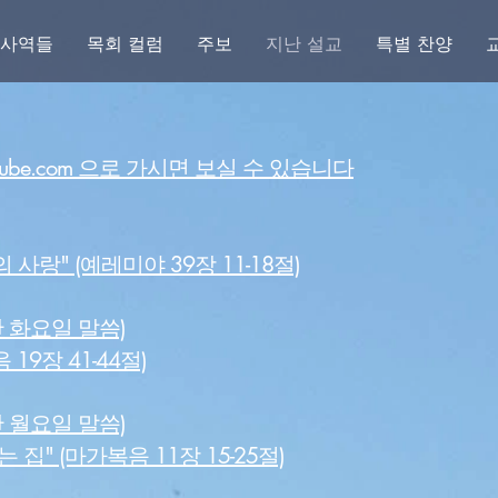
 사역들
목회 컬럼
주보
지난 설교
특별 찬양
ube.com 으로 가시면 보실 수 있습니다
랑" (예레미야 39장 11-18절)
간 화요일 말씀)
19장 41-44절)
간 월요일 말씀)
집" (마가복음 11장 15-25절)