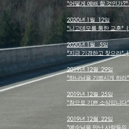
"어떻게 예배 할 것인가
"
?
2020년 1월 12일
"니고데모를 통한 교훈" (요
2020년 1월 5일
"지금 기경하고 찾으라" (
2019년 12월 29일
"하나님을 기쁘시게 하라" 
2019년 12월 25일
“참으로 기쁜 소식입니다” (
2019년 12월 22일
"예수님을 만난 사람들의 기쁨