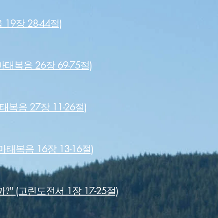
9장 28-44절)
태복음 26장 69-75절)
마태복음 27장 11-26절)
(마태복음 16장 13-16절)
?
까
" (고린도전서 1장 17-25절)