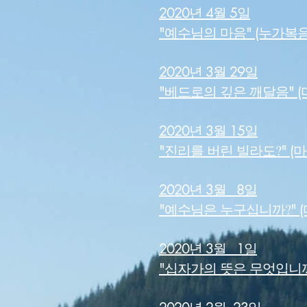
2020년 4월 5일
"예수님의 마음" (누가복음 1
2020년 3월 29일
"베드로의 깊은 깨달음" (마
2020년 3월 15일
?
"진리를 버린 빌라도
" (
2020년 3월 8일
?
"예수님은 누구십니까
" 
2020년 3월 1일
"십자가의 뜻은 무엇입니