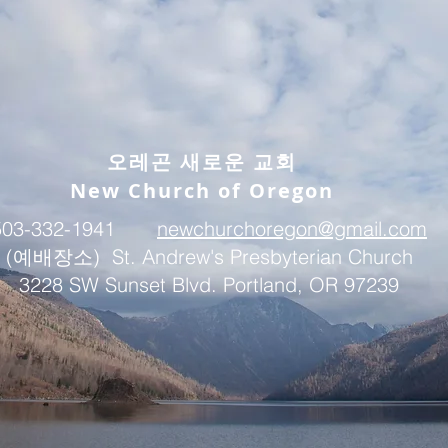
오레곤 새로운 교회
New Church of Oregon
503-332-1941
newchurchoregon@gmail.com
(예배장소) St. Andrew's Presbyterian Church
3228 SW Sunset Blvd. Portland, OR 97239