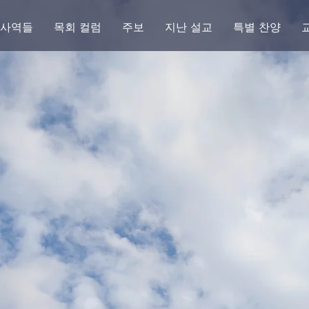
 사역들
목회 컬럼
주보
지난 설교
특별 찬양